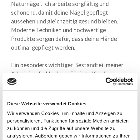
Naturnägel. Ich arbeite sorgfältig und
schonend, damit deine Nägel gepflegt
aussehen und gleichzeitig gesund bleiben.
Moderne Techniken und hochwertige
Produkte sorgen dafür, dass deine Hände
optimal gepflegt werden.
Ein besonders wichtiger Bestandteil meiner
Arbeit ist die
Hygiene
. Für jede Kundin und
jeden Kunden verwende ich
desinfizierte und
sterilisierte Instrumente
. Feilen und
Verbrauchsmaterialien werden individuell
Diese Webseite verwendet Cookies
eingesetzt, und alle Arbeitsflächen sowie
Wir verwenden Cookies, um Inhalte und Anzeigen zu
Geräte werden nach jeder Behandlung
personalisieren, Funktionen für soziale Medien anbieten
gründlich gereinigt und desinfiziert.
zu können und die Zugriffe auf unsere Website zu
analysieren. Außerdem geben wir Informationen zu Ihrer