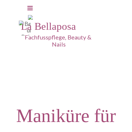
Direkt zum Seiteninhalt
Menü überspringen
La Bellaposa
Fachfusspflege, Beauty & 
Nails
Maniküre für SIE & IHN
Maniküre für