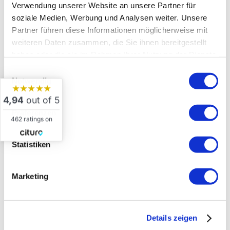
So kannst du deine Maniküre in einer
ruhigen,
Verwendung unserer Website an unsere Partner für
soziale Medien, Werbung und Analysen weiter. Unsere
gepflegten und sicheren Atmosphäre
Partner führen diese Informationen möglicherweise mit
geniessen und dich darauf verlassen, dass
weiteren Daten zusammen, die Sie ihnen bereitgestellt
deine Hände in professionellen und
haben oder die sie im Rahmen Ihrer Nutzung der Dienste
verantwortungsvollen Händen sind.
gesammelt haben.
Einwilligungsauswahl
Notwendig
★★★★★
4,94
out of 5
Präferenzen
462 ratings on
Statistiken
Bei der Farbe kannst Du
Marketing
entscheiden!
Details zeigen
Für deine Maniküre steht dir eine grosse