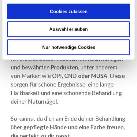
Auswahl an Farben und Systemen zur
Cookies zulassen
Verfügung. Ob klassischer Nagellack,
semipermanenter Lack oder Gel – gemeinsam
Auswahl erlauben
finden wir die Lösung, die am besten zu
deinen Nägeln und deinem Alltag passt.
Nur notwendige Cookies
Ich arbeite ausschliesslich mit
hochwertigen
und bewährten Produkten
, unter anderem
von Marken wie
OPI, CND oder MUSA
. Diese
sorgen für schöne Ergebnisse, eine lange
Haltbarkeit und eine schonende Behandlung
deiner Naturnägel.
So kannst du dich am Ende deiner Behandlung
über
gepflegte Hände und eine Farbe freuen,
die perfekt zu dir passt.