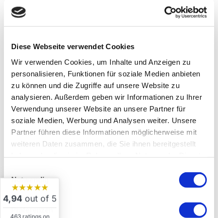
Du kannst aus folgenden
Behandlungen wählen
Diese Webseite verwendet Cookies
Die nachstehend angeführten Leistungen
Wir verwenden Cookies, um Inhalte und Anzeigen zu
können einzeln gebucht und/oder in
personalisieren, Funktionen für soziale Medien anbieten
zu können und die Zugriffe auf unsere Website zu
Kombination in Anspruch genommen
analysieren. Außerdem geben wir Informationen zu Ihrer
werden.
Verwendung unserer Website an unsere Partner für
soziale Medien, Werbung und Analysen weiter. Unsere
Kosmetische Fusspflege Klassisch ca. 60-70
Partner führen diese Informationen möglicherweise mit
Minuten
weiteren Daten zusammen, die Sie ihnen bereitgestellt
Desinfizieren, normale Hornhaut entfernen,
haben oder die sie im Rahmen Ihrer Nutzung der Dienste
gesammelt haben.
Nägel kürzen und feilen, Nagelhaut und
Einwilligungsauswahl
Notwendig
Nagelpfalz reinigen, mit Nagelpflegeöl
★★★★★
behandeln und mit anschliessender
4,94
out of 5
Wohlfühl-Fussmassage abschliessen.
Präferenzen
463 ratings on